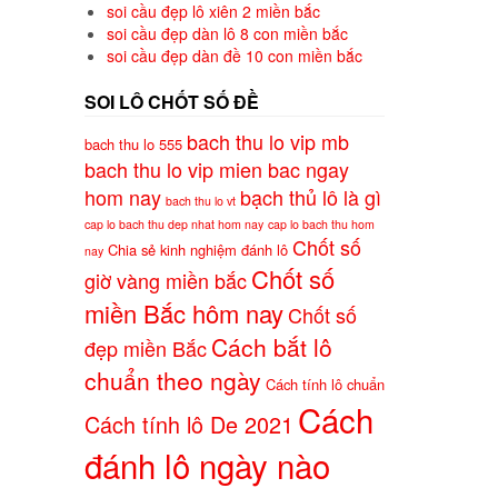
soi cầu đẹp lô xiên 2 miền bắc
soi cầu đẹp dàn lô 8 con miền bắc
soi cầu đẹp dàn đề 10 con miền bắc
SOI LÔ CHỐT SỐ ĐỀ
bach thu lo vip mb
bach thu lo 555
bach thu lo vip mien bac ngay
hom nay
bạch thủ lô là gì
bach thu lo vt
cap lo bach thu dep nhat hom nay
cap lo bach thu hom
Chốt số
Chia sẻ kinh nghiệm đánh lô
nay
Chốt số
giờ vàng miền bắc
miền Bắc hôm nay
Chốt số
Cách bắt lô
đẹp miền Bắc
chuẩn theo ngày
Cách tính lô chuẩn
Cách
Cách tính lô De 2021
đánh lô ngày nào