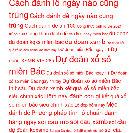
Cách đánh lô ngày nào cũng
trúng
Cách đánh đề ngày nào cũng
trúng
Cách đánh đề ăn 100
Công thức tính lô De 2021
du doan
Công thức đánh đề
trúng 100
cầu lô 2 nháy miền bắc
du doan xsmb
du doan kqxs mien bac
Dự đoán kết
Dự
Dự đoán miền Bắc ngày 11
quả xổ số siêu chính xác hôm nay
Dự đoán xổ số
đoán XSMB VIP 26h
miền Bắc
Dự đoán xổ số miền Bắc ngày 11
Dự đoán
Dự đoán xổ số miền Bắc
xổ số miền Bắc ngày 11 tay
thứ sáu Dự đoán xsmb kết quả xổ số miền bắc
Hôm nay đánh con gì
siêu chính xác
kết quả xổ
Mẹo
số miền bắc siêu chính xác
Lô đẹp hôm nay
đánh đề
Phương pháp tính lô chuẩn đánh
soi cau xsmb
soi cau mb
hàng ngày
soi cầu
dự đoán kqxsmb
soi cầu
Soi cầu Dự đoán XSMB chính xác 100