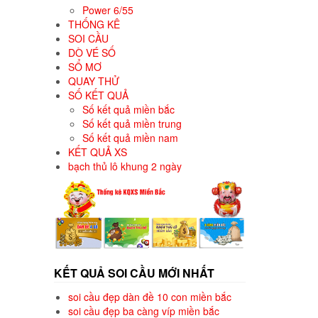
Power 6/55
THỐNG KÊ
SOI CẦU
DÒ VÉ SỐ
SỔ MƠ
QUAY THỬ
SỐ KẾT QUẢ
Số kết quả miền bắc
Số kết quả miền trung
Số kết quả miền nam
KẾT QUẢ XS
bạch thủ lô khung 2 ngày
KẾT QUẢ SOI CẦU MỚI NHẤT
soi cầu đẹp dàn đề 10 con miền bắc
soi cầu đẹp ba càng víp miền bắc