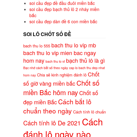
soi cầu đẹp đề đầu đuôi miền bắc
soi cầu đẹp bạch thủ lô 2 nháy miền
bắc
soi cầu đẹp dàn đề 6 con miền bắc
SOI LÔ CHỐT SỐ ĐỀ
bach thu lo vip mb
bach thu lo 555
bach thu lo vip mien bac ngay
hom nay
bạch thủ lô là gì
bach thu lo vt
Bạc nhớ cách bắt số theo ngày
cap lo bach thu dep nhat
Chốt
Chia sẻ kinh nghiệm đánh lô
hom nay
Chốt số
số giờ vàng miền bắc
miền Bắc hôm nay
Chốt số
Cách bắt lô
đẹp miền Bắc
chuẩn theo ngày
Cách tính lô chuẩn
Cách
Cách tính lô De 2021
đánh lô ngày nào