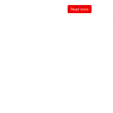
Read more