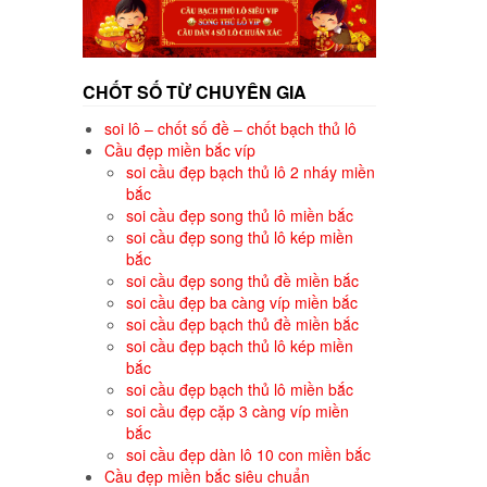
CHỐT SỐ TỪ CHUYÊN GIA
soi lô – chốt số đề – chốt bạch thủ lô
Cầu đẹp miền bắc víp
soi cầu đẹp bạch thủ lô 2 nháy miền
bắc
soi cầu đẹp song thủ lô miền bắc
soi cầu đẹp song thủ lô kép miền
bắc
soi cầu đẹp song thủ đề miền bắc
soi cầu đẹp ba càng víp miền bắc
soi cầu đẹp bạch thủ đề miền bắc
soi cầu đẹp bạch thủ lô kép miền
bắc
soi cầu đẹp bạch thủ lô miền bắc
soi cầu đẹp cặp 3 càng víp miền
bắc
soi cầu đẹp dàn lô 10 con miền bắc
Cầu đẹp miền bắc siêu chuẩn