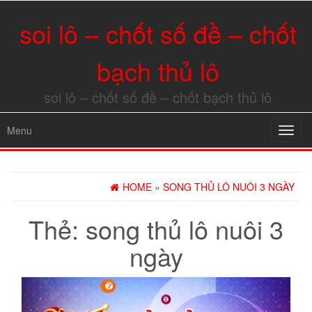
soi lô – chốt số đề – chốt
bạch thủ lô
soi lô – chốt số đề – chốt bạch thủ lô
Menu
Toggl
navig
HOME
»
SONG THỦ LÔ NUÔI 3 NGÀY
Thẻ:
song thủ lô nuôi 3
ngày