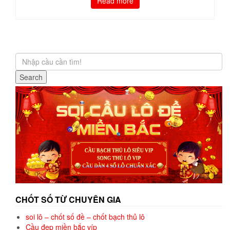
Read more
Search
CHỐT SỐ TỪ CHUYÊN GIA
soi lô – chốt số đề – chốt bạch thủ lô
Cầu đẹp miền bắc víp