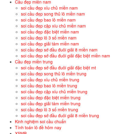
Cầu đẹp miền nam
soi cầu đẹp xíu chủ miền nam
soi cầu đẹp song thủ lô miền nam
soi cầu đẹp bao lô miền nam
soi cầu đẹp cặp xíu chủ miền nam
soi cầu đẹp đặc biệt miền nam
soi cầu đẹp lô 3 số miền nam
soi cầu đẹp giải tám miền nam
soi cầu đẹp sớ đầu đuôi giải 8 miền nam
soi cầu đẹp sớ đầu đuôi giải đặc biệt miền nam
Cầu đẹp miền trung
soi cầu đẹp sớ đầu đuôi giải đặc biệt mt
soi cầu đẹp song thủ lô miền trung
soi cầu đẹp xíu chủ miền trung
soi cầu đẹp bao lô miền trung
soi cầu đẹp cặp xíu chủ miền trung
soi cầu đẹp đặc biệt miền trung
soi cầu đẹp giải tám miền trung
soi cầu đẹp lô 3 số miền trung
soi cầu đẹp sớ đầu đuôi giải 8 miền trung
Kinh nghiệm soi cầu chuẩn
Tính toán lô đề hôm nay
XSMB