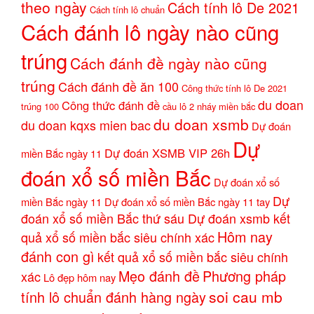
theo ngày
Cách tính lô De 2021
Cách tính lô chuẩn
Cách đánh lô ngày nào cũng
trúng
Cách đánh đề ngày nào cũng
trúng
Cách đánh đề ăn 100
Công thức tính lô De 2021
du doan
Công thức đánh đề
trúng 100
cầu lô 2 nháy miền bắc
du doan xsmb
du doan kqxs mien bac
Dự đoán
Dự
Dự đoán XSMB VIP 26h
miền Bắc ngày 11
đoán xổ số miền Bắc
Dự đoán xổ số
Dự
miền Bắc ngày 11
Dự đoán xổ số miền Bắc ngày 11 tay
đoán xổ số miền Bắc thứ sáu Dự đoán xsmb kết
Hôm nay
quả xổ số miền bắc siêu chính xác
đánh con gì
kết quả xổ số miền bắc siêu chính
Mẹo đánh đề
Phương pháp
xác
Lô đẹp hôm nay
soi cau mb
tính lô chuẩn đánh hàng ngày