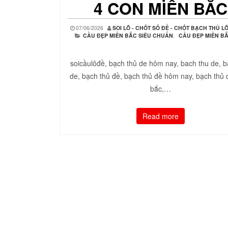
4 CON MIỀN BẮC
07/06/2026
SOI LÔ - CHỐT SỐ ĐỀ - CHỐT BẠCH THỦ L
CẦU ĐẸP MIỀN BẮC SIÊU CHUẨN
,
CẦU ĐẸP MIỀN BẮ
soicầulôđề, bạch thủ de hôm nay, bach thu de, b
de, bạch thủ đề, bạch thủ đề hôm nay, bạch thủ
bắc,…
Read more