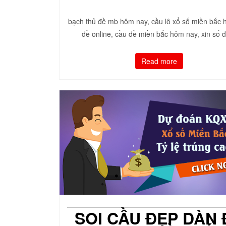
bạch thủ đề mb hôm nay, cầu lô xổ số miền bắc
đề online, cầu đề miền bắc hôm nay, xin số
Read more
SOI CẦU ĐẸP DÀN 