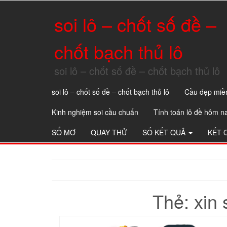
soi lô – chốt số đề –
chốt bạch thủ lô
soi lô – chốt số đề – chốt bạch thủ lô
soi lô – chốt số đề – chốt bạch thủ lô
Cầu đẹp miề
Kinh nghiệm soi cầu chuẩn
Tính toán lô đề hôm n
SỔ MƠ
QUAY THỬ
SỐ KẾT QUẢ
KẾT 
Thẻ:
xin 