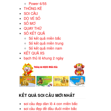
Power 6/55
THỐNG KÊ
SOI CẦU
DÒ VÉ SỐ
SỔ MƠ
QUAY THỬ
SỐ KẾT QUẢ
Số kết quả miền bắc
Số kết quả miền trung
Số kết quả miền nam
KẾT QUẢ XS
bạch thủ lô khung 2 ngày
KẾT QUẢ SOI CẦU MỚI NHẤT
soi cầu đẹp dàn lô 4 con miền bắc
soi cầu đẹp đề đầu đuôi miền bắc