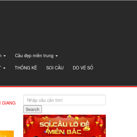
am
Cầu đẹp miền trung
T
THỐNG KÊ
SOI CẦU
DÒ VÉ SỐ
N GIANG
Search