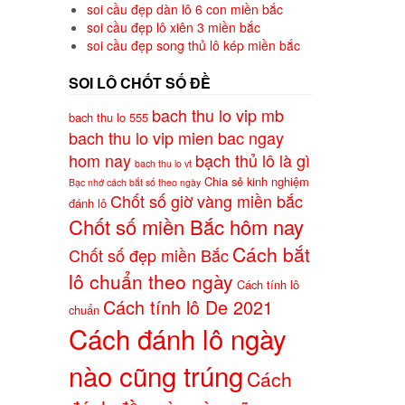
soi cầu đẹp dàn lô 6 con miền bắc
soi cầu đẹp lô xiên 3 miền bắc
soi cầu đẹp song thủ lô kép miền bắc
SOI LÔ CHỐT SỐ ĐỀ
bach thu lo vip mb
bach thu lo 555
bach thu lo vip mien bac ngay
hom nay
bạch thủ lô là gì
bach thu lo vt
Chia sẻ kinh nghiệm
Bạc nhớ cách bắt số theo ngày
Chốt số giờ vàng miền bắc
đánh lô
Chốt số miền Bắc hôm nay
Cách bắt
Chốt số đẹp miền Bắc
lô chuẩn theo ngày
Cách tính lô
Cách tính lô De 2021
chuẩn
Cách đánh lô ngày
nào cũng trúng
Cách