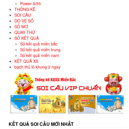
Power 6/55
THỐNG KÊ
SOI CẦU
DÒ VÉ SỐ
SỔ MƠ
QUAY THỬ
SỐ KẾT QUẢ
Số kết quả miền bắc
Số kết quả miền trung
Số kết quả miền nam
KẾT QUẢ XS
bạch thủ lô khung 2 ngày
KẾT QUẢ SOI CẦU MỚI NHẤT