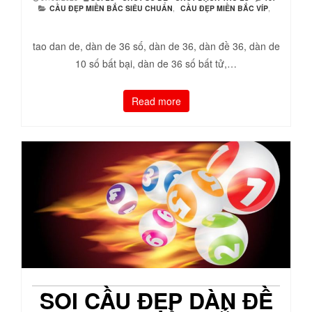
CẦU ĐẸP MIỀN BẮC SIÊU CHUẨN
,
CẦU ĐẸP MIỀN BẮC VÍP
,
tao dan de, dàn de 36 số, dàn de 36, dàn đề 36, dàn de
10 số bất bại, dàn de 36 số bất tử,…
Read more
SOI CẦU ĐẸP DÀN ĐỀ