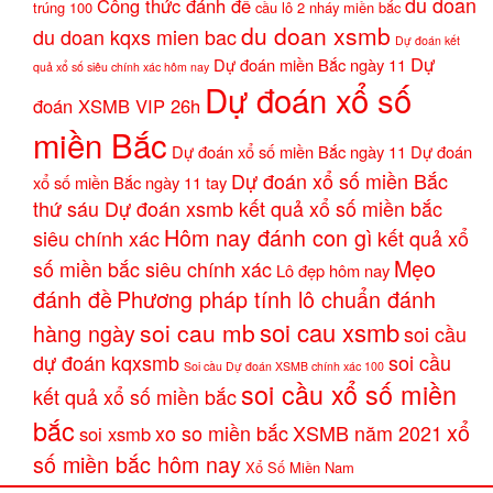
du doan
Công thức đánh đề
trúng 100
cầu lô 2 nháy miền bắc
du doan xsmb
du doan kqxs mien bac
Dự đoán kết
Dự
Dự đoán miền Bắc ngày 11
quả xổ số siêu chính xác hôm nay
Dự đoán xổ số
đoán XSMB VIP 26h
miền Bắc
Dự đoán xổ số miền Bắc ngày 11
Dự đoán
Dự đoán xổ số miền Bắc
xổ số miền Bắc ngày 11 tay
thứ sáu Dự đoán xsmb kết quả xổ số miền bắc
Hôm nay đánh con gì
siêu chính xác
kết quả xổ
Mẹo
số miền bắc siêu chính xác
Lô đẹp hôm nay
đánh đề
Phương pháp tính lô chuẩn đánh
soi cau xsmb
soi cau mb
hàng ngày
soi cầu
dự đoán kqxsmb
soi cầu
Soi cầu Dự đoán XSMB chính xác 100
soi cầu xổ số miền
kết quả xổ số miền bắc
bắc
xổ
xo so miền bắc
XSMB năm 2021
soi xsmb
số miền bắc hôm nay
Xổ Số Miền Nam