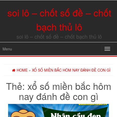
soi lô – chốt số đề – chốt
bạch thủ lô
soi lô – chốt số đề – chốt bạch thủ lô
Menu
Toggl
navig
HOME
»
XỔ SỐ MIỀN BẮC HÔM NAY ĐÁNH ĐỀ CON GÌ
Thẻ:
xổ số miền bắc hôm
nay đánh đề con gì